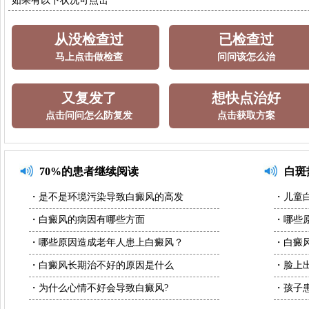
如果有以下状况可点击
从没检查过
已检查过
马上点击做检查
问问该怎么治
又复发了
想快点治好
点击问问怎么防复发
点击获取方案
70%的患者继续阅读
白斑
・是不是环境污染导致白癜风的高发
・儿童
・白癜风的病因有哪些方面
・哪些
・哪些原因造成老年人患上白癜风？
・白癜
・白癜风长期治不好的原因是什么
・脸上
・为什么心情不好会导致白癜风?
・孩子