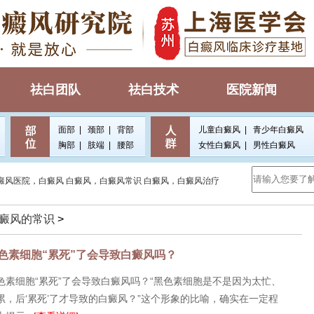
祛白团队
祛白技术
医院新闻
面部
|
颈部
|
背部
儿童白癜风
|
青少年白癜风
胸部
|
肢端
|
腰部
女性白癜风
|
男性白癜风
癜风医院，白癜风
白癜风，白癜风常识
白癜风，白癜风治疗
癜风的常识
>
色素细胞“累死”了会导致白癜风吗？
色素细胞“累死”了会导致白癜风吗？“黑色素细胞是不是因为太忙、
累，后‘累死’了才导致的白癜风？”这个形象的比喻，确实在一定程