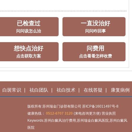
已检查过
一直没治好
问问该怎么治
问问咋回事
想快点治好
问费用
点击获取方案
点击看看怎样收费
白斑常识
|
祛白团队
|
祛白技术
|
在线答疑
|
康复病例
版权所有:苏州瑞金门诊部有限公司
苏ICP备16011497号-8
健康热线：
0512-6707 3120
(来电咨询更方便)
营业执照
Keywords:苏州白癜风治疗费用,苏州瑞金白癜风医院,苏州白癜风
医院