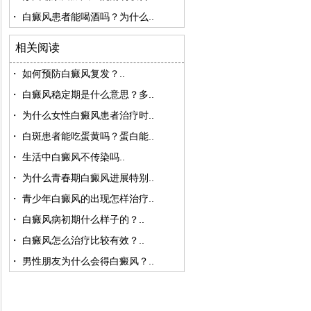
・
白癜风患者能喝酒吗？为什么..
相关阅读
・
如何预防白癜风复发？..
・
白癜风稳定期是什么意思？多..
・
为什么女性白癜风患者治疗时..
・
白斑患者能吃蛋黄吗？蛋白能..
・
生活中白癜风不传染吗..
・
为什么青春期白癜风进展特别..
・
青少年白癜风的出现怎样治疗..
・
白癜风病初期什么样子的？..
・
白癜风怎么治疗比较有效？..
・
男性朋友为什么会得白癜风？..