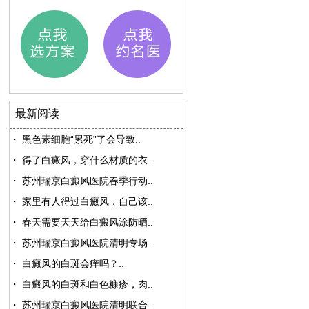
最新阅读
・
黑色素细胞“累死”了会导致..
・
得了白癜风，穿什么材质的衣..
・
苏州瑞京白癜风医院春季行动..
・
家里有人得过白癜风，自己该..
・
春天需要天天给白癜风涂防晒..
・
苏州瑞京白癜风医院清明专场..
・
白癜风的白斑会痒吗？..
・
白癜风的白斑和白色糠疹，肉..
・
苏州瑞京白癜风医院清明联合..