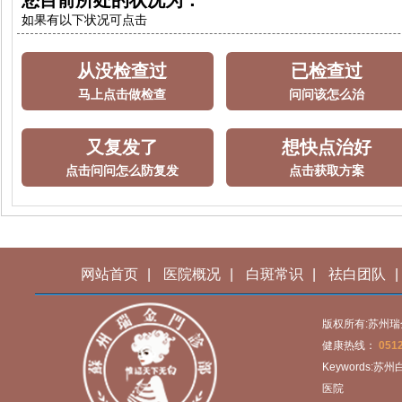
您目前所处的状况为：
如果有以下状况可点击
从没检查过
已检查过
马上点击做检查
问问该怎么治
又复发了
想快点治好
点击问问怎么防复发
点击获取方案
网站首页
|
医院概况
|
白斑常识
|
祛白团队
|
版权所有:苏州
健康热线：
0512
Keywords
医院