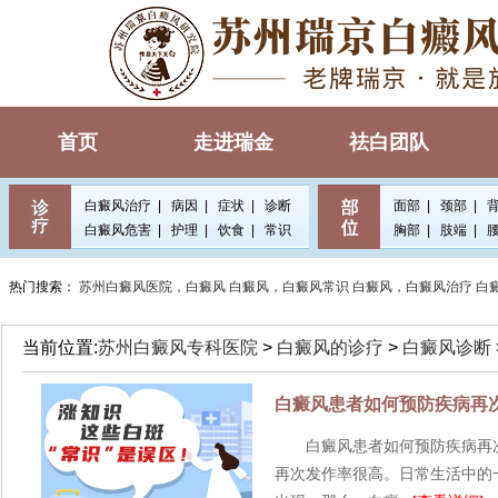
首页
走进瑞金
祛白团队
白癜风治疗
|
病因
|
症状
|
诊断
面部
|
颈部
|
白癜风危害
|
护理
|
饮食
|
常识
胸部
|
肢端
|
热门搜索：
苏州白癜风医院，白癜风
白癜风，白癜风常识
白癜风，白癜风治疗
白
当前位置:
苏州白癜风专科医院
>
白癜风的诊疗
>
白癜风诊断
白癜风患者如何预防疾病再
白癜风患者如何预防疾病再次
再次发作率很高。日常生活中的