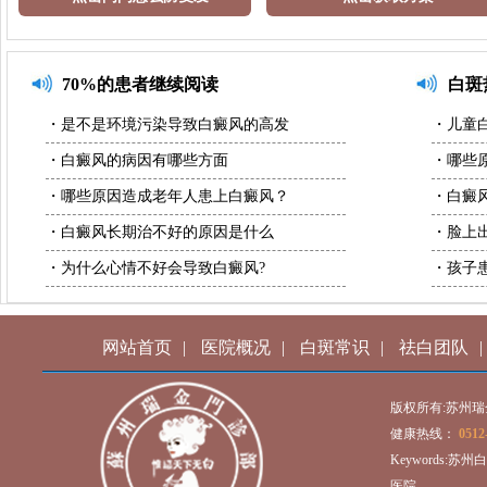
70%的患者继续阅读
白斑
・是不是环境污染导致白癜风的高发
・儿童
・白癜风的病因有哪些方面
・哪些
・哪些原因造成老年人患上白癜风？
・白癜
・白癜风长期治不好的原因是什么
・脸上
・为什么心情不好会导致白癜风?
・孩子
网站首页
|
医院概况
|
白斑常识
|
祛白团队
|
版权所有:苏州
健康热线：
0512
Keywords:
医院