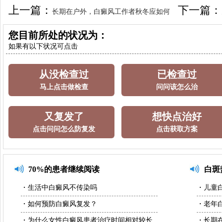
上一篇：
下一篇：
长期在户外，白癜风工作者秋冬应如何
加强防护？
您目前所处的状况为：
如果有以下状况可点击
从没检查过
已检查过
马上点击做检查
问问该怎么治
又复发了
想快点治好
点击问问怎么防复发
点击获取方案
70%的患者继续阅读
白斑
・生活中白癜风不传染吗
・儿童
・如何预防白癜风复发？
・老年
・为什么女性白癜风患者治疗时间相对较长
・长期