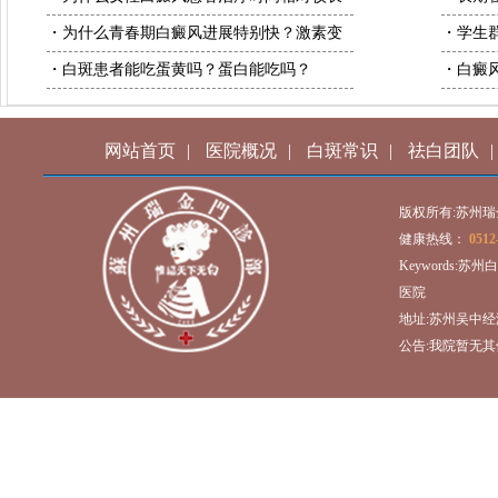
・为什么青春期白癜风进展特别快？激素变
・学生
・白斑患者能吃蛋黄吗？蛋白能吃吗？
・白癜
网站首页
|
医院概况
|
白斑常识
|
祛白团队
|
版权所有:苏州
健康热线：
0512
Keywords:
医院
地址:苏州吴中经
公告:我院暂无