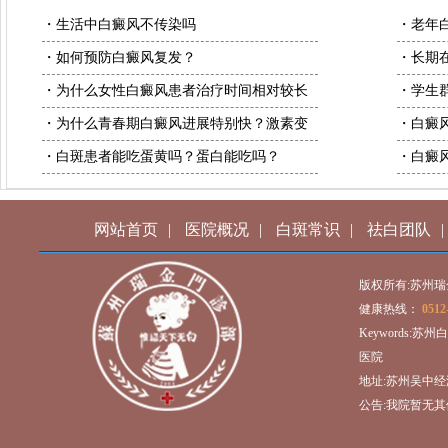
・生活中白癜风不传染吗
・老年
・如何预防白癜风复发？
・长期
・为什么女性白癜风患者治疗时间相对较长
・学生
・为什么青春期白癜风进展特别快？激素变
・白癜
・白斑患者能吃蛋黄吗？蛋白能吃吗？
・白癜
网站首页
|
医院概况
|
白斑常识
|
祛白团队
|
版权所有:苏州
健康热线：
0512
Keywords:
医院
地址:苏州吴中经
公告:我院暂无