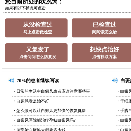
您目前所处的状况为：
如果有以下状况可点击
从没检查过
已检查过
马上点击做检查
问问该怎么治
又复发了
想快点治好
点击问问怎么防复发
点击获取方案
70%的患者继续阅读
白斑
・日常的生活中白癜风患者应该注意哪些事
・白癜
・白癜风老是治不好
・干细
・怎么做可以让白癜风更加快的恢复健康
・手脚
・白癜风医院能治疗孕妇白癜风吗?
・白癜
・脸部治白癜风大概要多少钱
・白癜