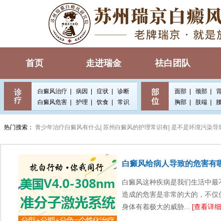
首页
走进瑞金
祛白团队
白癜风治疗
|
病因
|
症状
|
诊断
面部
|
颈部
|
白癜风危害
|
护理
|
饮食
|
常识
胸部
|
肢端
|
热门搜索：
青少年治疗白癜风有什么|
苏州白癜风的护理常识有|
是不是环境污染导
白癜风给病人导致的危害有
白癜风这种疾病是我们生活中最
造成的危害是非常的大的，不仅
身体有着极大的威胁...
[查看详细