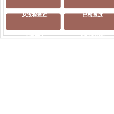
从没检查过
已检查过
又复发了
想快点治好
马上点击做检查
问问该怎么治
点击问问怎么防复发
点击获取方案